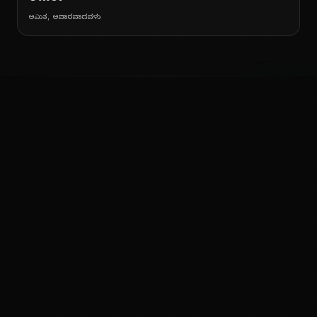
ಅಮಿತ, ಅಪಾರವಾದವಳು
ನ
ಕನ್ನಡ ನುಡಿ
ಕನ್ನಡ ಭಾಷೆ, ಸಂಸ್ಕೃತಿ ಮತ್ತು ಸಾಮಾನ್ಯ ಜ್ಞಾನದ ಡಿಜಿಟಲ್ ಆರ್ಕೈವ್