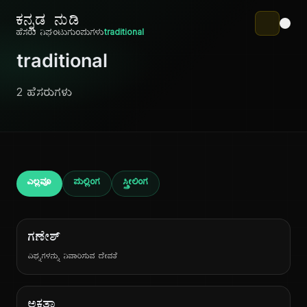
ಕನ್ನಡ ನುಡಿ
ಹೆಸರು ನಿಘಂಟು
ಗುಂಪುಗಳು
traditional
traditional
2 ಹೆಸರುಗಳು
ಎಲ್ಲವೂ
ಪುಲ್ಲಿಂಗ
ಸ್ತ್ರೀಲಿಂಗ
ಗಣೇಶ್
ವಿಘ್ನಗಳನ್ನು ನಿವಾರಿಸುವ ದೇವತೆ
ಅಕ್ಷತಾ