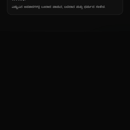
ವಿಷ್ಣುವಿನ ಅವತಾರಗಳಲ್ಲಿ ಒಂದಾದ ವಾಮನ; ಬಲಿದಾನ ಮತ್ತು ಧರ್ಮದ ಸಂಕೇತ.
ನ
ಕನ್ನಡ ನುಡಿ
ಕನ್ನಡ ಭಾಷೆ, ಸಂಸ್ಕೃತಿ ಮತ್ತು ಸಾಮಾನ್ಯ ಜ್ಞಾನದ ಡಿಜಿಟಲ್ ಆರ್ಕೈವ್