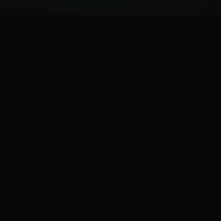
ಕನ್ನಡ ನುಡಿ
ಕನ್ನಡ ಭಾಷೆ, ಸಂಸ್ಕೃತಿ ಮತ್ತು ಸಾಮಾನ್ಯ ಜ್ಞಾನದ ಡಿಜಿಟಲ್ ಆರ್ಕೈವ್
ಜ್ಞಾನಕೋಶ
ಚಿತ್ರ ಸೌರಭ
ಪ್ರಚಲಿತ ಲೇಖನಗಳು
ಆಟಗಳು