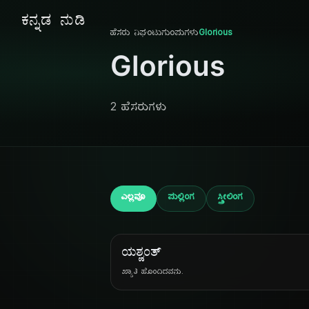
ಕನ್ನಡ ನುಡಿ
ಹೆಸರು ನಿಘಂಟು
ಗುಂಪುಗಳು
Glorious
Glorious
2 ಹೆಸರುಗಳು
ಎಲ್ಲವೂ
ಪುಲ್ಲಿಂಗ
ಸ್ತ್ರೀಲಿಂಗ
ಯಶ್ವಂತ್
ಖ್ಯಾತಿ ಹೊಂದಿದವನು.