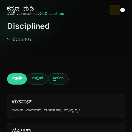
ಕನ್ನಡ ನುಡಿ
ಹೆಸರು ನಿಘಂಟು
ಗುಂಪುಗಳು
Disciplined
Disciplined
2 ಹೆಸರುಗಳು
ಎಲ್ಲವೂ
ಪುಲ್ಲಿಂಗ
ಸ್ತ್ರೀಲಿಂಗ
ಋತವಾನ್
ಋತುವಿನ ನಿಯಮಗಳನ್ನು ಪಾಲಿಸುವವನು; ಶಿಸ್ತುಬದ್ಧ ವ್ಯಕ್ತಿ.
ಯೋಗಿತಾ