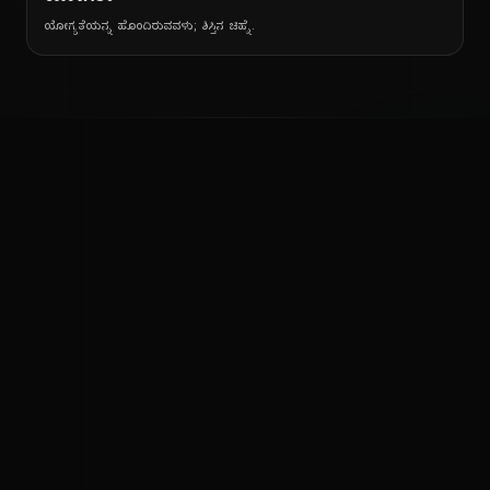
ಯೋಗ್ಯತೆಯನ್ನ ಹೊಂದಿರುವವಳು; ಶಿಸ್ತಿನ ಚಿಹ್ನೆ.
ನ
ಕನ್ನಡ ನುಡಿ
ಕನ್ನಡ ಭಾಷೆ, ಸಂಸ್ಕೃತಿ ಮತ್ತು ಸಾಮಾನ್ಯ ಜ್ಞಾನದ ಡಿಜಿಟಲ್ ಆರ್ಕೈವ್