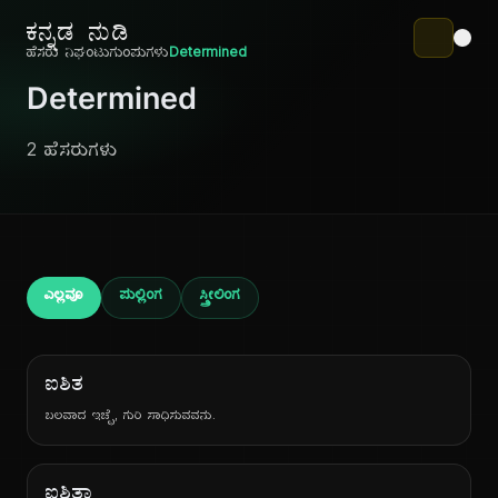
ಕನ್ನಡ ನುಡಿ
ಹೆಸರು ನಿಘಂಟು
ಗುಂಪುಗಳು
Determined
Determined
2 ಹೆಸರುಗಳು
ಎಲ್ಲವೂ
ಪುಲ್ಲಿಂಗ
ಸ್ತ್ರೀಲಿಂಗ
ಐಶಿತ
ಬಲವಾದ ಇಚ್ಛೆ, ಗುರಿ ಸಾಧಿಸುವವನು.
ಐಶಿತಾ