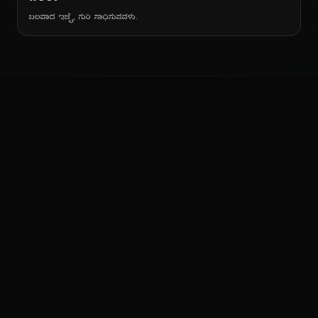
ಬಲವಾದ ಇಚ್ಛೆ, ಗುರಿ ಸಾಧಿಸುವವಳು.
ನ
ಕನ್ನಡ ನುಡಿ
ಕನ್ನಡ ಭಾಷೆ, ಸಂಸ್ಕೃತಿ ಮತ್ತು ಸಾಮಾನ್ಯ ಜ್ಞಾನದ ಡಿಜಿಟಲ್ ಆರ್ಕೈವ್