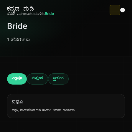
ಕನ್ನಡ ನುಡಿ
ಹೆಸರು ನಿಘಂಟು
ಗುಂಪುಗಳು
Bride
Bride
1 ಹೆಸರುಗಳು
ಎಲ್ಲವೂ
ಪುಲ್ಲಿಂಗ
ಸ್ತ್ರೀಲಿಂಗ
ವಧೂ
ವಧು, ಮದುವೆಯಾಗುವ ಹುಡುಗಿ ಅಥವಾ ದೂರ್ವಣ