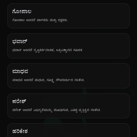
ಗೋಪಾಲ
ಗೋಪಾಲ ಅಂದರೆ ಪಾಳಕರು ಮತ್ತು ರಕ್ಷಕರು.
ಭವಾನ್
ಭವಾನ್ ಅಂದರೆ ಸೃಷ್ಟಿಕರ್ತನಂತಹ, ಆತ್ಮವಿಶ್ವಾಸದ ಸೂಚಕ.
ಮಾಧವ
ಮಾಧವ ಅಂದರೆ ಮಧುರ, ಸೂಕ್ಷ್ಮ ಸೌಂದರ್ಯದ ಸಂಕೇತ.
ಪರೇಶ್
ಪರೇಶ್ ಅಂದರೆ ವಿಭಿನ್ನತೆಯನ್ನು ಮೂಢಿಸುವ, ವಿಶಿಷ್ಟ ವ್ಯಕ್ತಿತ್ವದ ಸಂಕೇತ.
ಹರಿಕೇಶ