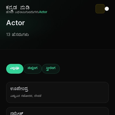
ಕನ್ನಡ ನುಡಿ
ಹೆಸರು ನಿಘಂಟು
ಗುಂಪುಗಳು
Actor
Actor
13 ಹೆಸರುಗಳು
ಎಲ್ಲವೂ
ಪುಲ್ಲಿಂಗ
ಸ್ತ್ರೀಲಿಂಗ
ಊಪೇಂದ್ರ
ವಿಷ್ಣುವಿನ ಸಹೋದರ, ದೇವತೆ
ರಮೇಶ್