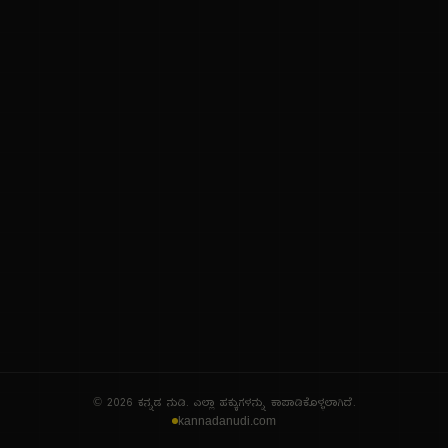
ನಮ್ಮ ಬಗ್ಗೆ
ಗೌಪ್ಯತೆ ನೀತಿ
ಸೇವಾ ನಿಯಮಗಳು
© 2026 ಕನ್ನಡ ನುಡಿ. ಎಲ್ಲಾ ಹಕ್ಕುಗಳನ್ನು ಕಾಪಾಡಿಕೊಳ್ಳಲಾಗಿದೆ.
kannadanudi.com