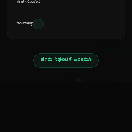
ಸಂಕೇತವಾಗಿದೆ.
ಹಂಚಿಕೊಳ್ಳಿ:
ಹೆಸರು ನಿಘಂಟಿಗೆ ಹಿಂತಿರುಗಿ
ನ
ಕನ್ನಡ ನುಡಿ
ಕನ್ನಡ ಭಾಷೆ, ಸಂಸ್ಕೃತಿ ಮತ್ತು ಸಾಮಾನ್ಯ ಜ್ಞಾನದ ಡಿಜಿಟಲ್ ಆರ್ಕೈವ್