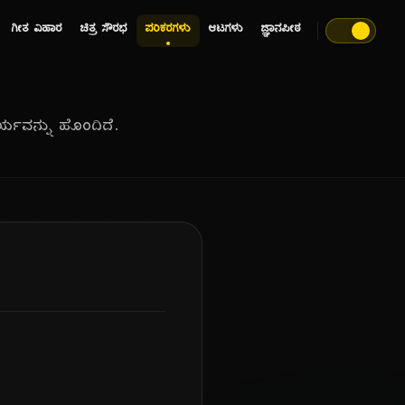
ಗೀತ ವಿಹಾರ
ಚಿತ್ರ ಸೌರಭ
ಪರಿಕರಗಳು
ಆಟಗಳು
ಜ್ಞಾನಪೀಠ
್ಯವನ್ನು ಹೊಂದಿದೆ.