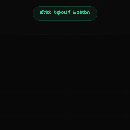
ಹೆಸರು ನಿಘಂಟಿಗೆ ಹಿಂತಿರುಗಿ
ನ
ಕನ್ನಡ ನುಡಿ
ಕನ್ನಡ ಭಾಷೆ, ಸಂಸ್ಕೃತಿ ಮತ್ತು ಸಾಮಾನ್ಯ ಜ್ಞಾನದ ಡಿಜಿಟಲ್ ಆರ್ಕೈವ್