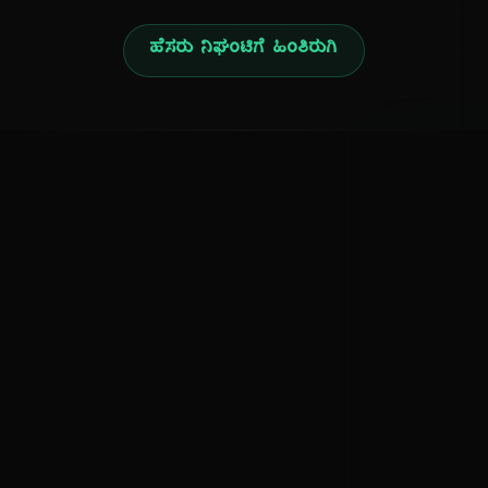
ಹೆಸರು ನಿಘಂಟಿಗೆ ಹಿಂತಿರುಗಿ
ನ
ಕನ್ನಡ ನುಡಿ
ಕನ್ನಡ ಭಾಷೆ, ಸಂಸ್ಕೃತಿ ಮತ್ತು ಸಾಮಾನ್ಯ ಜ್ಞಾನದ ಡಿಜಿಟಲ್ ಆರ್ಕೈವ್