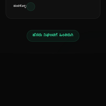
ಹಂಚಿಕೊಳ್ಳಿ:
ಹೆಸರು ನಿಘಂಟಿಗೆ ಹಿಂತಿರುಗಿ
ನ
ಕನ್ನಡ ನುಡಿ
ಕನ್ನಡ ಭಾಷೆ, ಸಂಸ್ಕೃತಿ ಮತ್ತು ಸಾಮಾನ್ಯ ಜ್ಞಾನದ ಡಿಜಿಟಲ್ ಆರ್ಕೈವ್