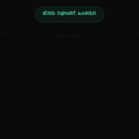
ಹೆಸರು ನಿಘಂಟಿಗೆ ಹಿಂತಿರುಗಿ
ನ
ಕನ್ನಡ ನುಡಿ
ಕನ್ನಡ ಭಾಷೆ, ಸಂಸ್ಕೃತಿ ಮತ್ತು ಸಾಮಾನ್ಯ ಜ್ಞಾನದ ಡಿಜಿಟಲ್ ಆರ್ಕೈವ್