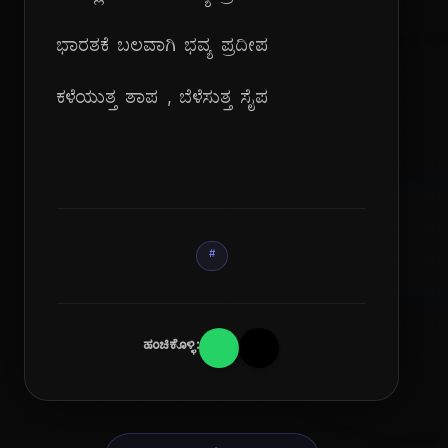
ಭಾರತಕೆ ಬಲವಾಗಿ ಭವ್ಯ ಪ್ರದೀಪ
ಕಳೆಯುತ್ತ ತಾಪ , ಬೆಳೆಸುತ್ತ ಸೈಪ
#
ಹಂಚಿಕೊಳ್ಳಿ: