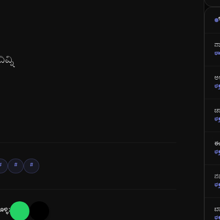
ನ
ಭಾ
್ನಿ
ಅಲ
ಭಕ್
ಜ
ಭಕ್
ಈ
ಭಕ್
#
#
#
ನಮ
ಭಕ್
ಬಾ
್ಳಿ:
ಭಕ್