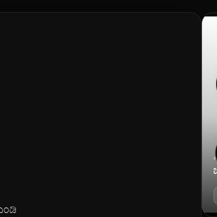
ಕ
ುಂಡಿ