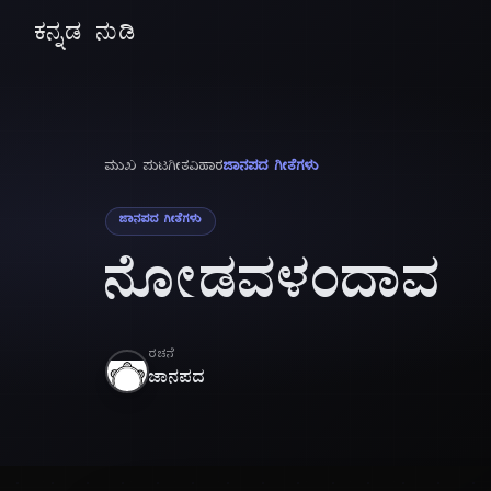
ಕನ್ನಡ ನುಡಿ
ಮುಖ ಪುಟ
ಗೀತವಿಹಾರ
ಜಾನಪದ ಗೀತೆಗಳು
ಜಾನಪದ ಗೀತೆಗಳು
ನೋಡವಳಂದಾವ
ರಚನೆ
ಜಾನಪದ