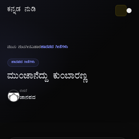
ಕನ್ನಡ ನುಡಿ
ಮುಖ ಪುಟ
ಗೀತವಿಹಾರ
ಜಾನಪದ ಗೀತೆಗಳು
ಜಾನಪದ ಗೀತೆಗಳು
ಮುಂಜಾನೆದ್ದು ಕುಂಬಾರಣ್ಣ
ರಚನೆ
ಜಾನಪದ