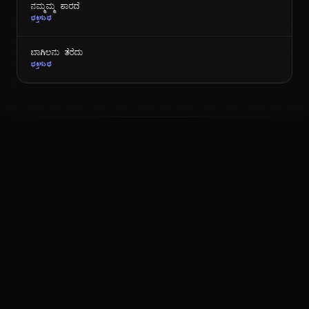
ನಮ್ಮಮ್ಮ ಶಾರದೆ
ಭಕ್ತಿಸುಧೆ
ಬಾಗಿಲನು ತೆರೆದು
ಭಕ್ತಿಸುಧೆ
ಕನ್ನಡ ನುಡಿ
ಕನ್ನಡ ಭಾಷೆ, ಸಂಸ್ಕೃತಿ ಮತ್ತು ಸಾಮಾನ್ಯ ಜ್ಞಾನದ ಡಿಜಿಟಲ್ ಆರ್ಕೈವ್