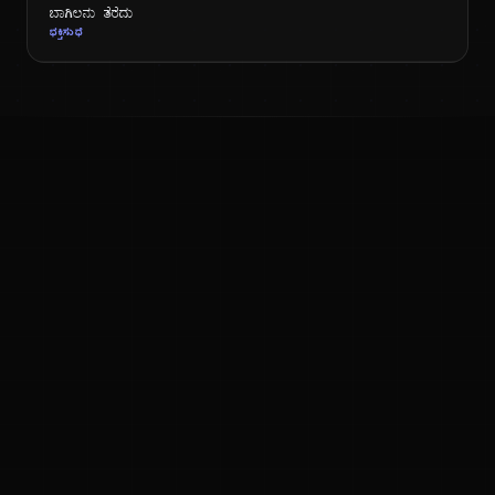
ಬಾಗಿಲನು ತೆರೆದು
ಭಕ್ತಿಸುಧೆ
ಕನ್ನಡ ನುಡಿ
ಕನ್ನಡ ಭಾಷೆ, ಸಂಸ್ಕೃತಿ ಮತ್ತು ಸಾಮಾನ್ಯ ಜ್ಞಾನದ ಡಿಜಿಟಲ್ ಆರ್ಕೈವ್