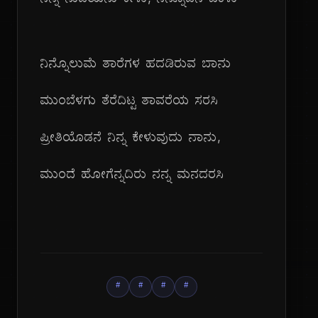
ನನ್ನ ನುಡಿಯನು ಕೇಳು, ನನ್ನೊಡನೆ ಬಾಳು
ನಿನ್ನೊಲುಮೆ ತಾರೆಗಳ ಹದಡಿರುವ ಬಾನು
ಮುಂಬೆಳಗು ತೆರೆದಿಟ್ಟ ತಾವರೆಯ ಸರಸಿ
ಪ್ರೀತಿಯೊಡನೆ ನಿನ್ನ ಕೇಳುವುದು ನಾನು,
ಮುಂದೆ ಹೋಗೆನ್ನದಿರು ನನ್ನ ಮನದರಸಿ
#
#
#
#