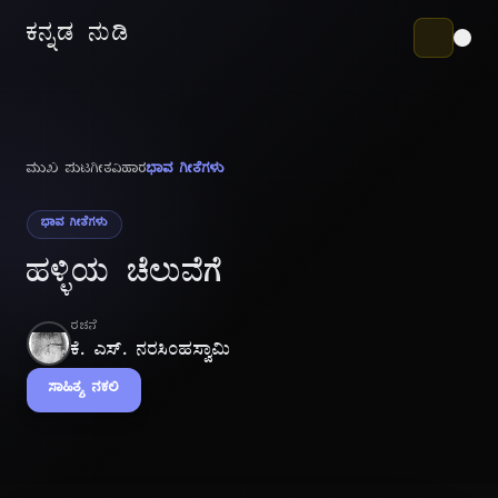
ಕನ್ನಡ ನುಡಿ
ಮುಖ ಪುಟ
ಗೀತವಿಹಾರ
ಭಾವ ಗೀತೆಗಳು
ಭಾವ ಗೀತೆಗಳು
ಹಳ್ಳಿಯ ಚೆಲುವೆಗೆ
ರಚನೆ
ಕೆ. ಎಸ್. ನರಸಿಂಹಸ್ವಾಮಿ
ಸಾಹಿತ್ಯ ನಕಲಿ