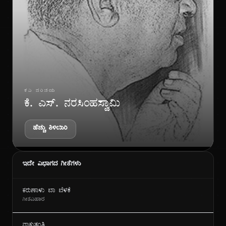
ಗೀ
ಕವಿ ಪರಿಚಯ
ಕೆ. ಎಸ್. ನರಸಿಂಹಸ್ವಾಮಿ
ಹೆಚ್ಚು ತಿಳಿಯಿರಿ
ಇದೇ ವಿಭಾಗದ ಗೀತೆಗಳು
ಕರುಣಾಳು ಬಾ ಬೆಳಕೆ
ಗೀತವಿಹಾರ
ನಾಕುತಂತಿ