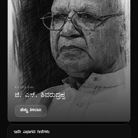
ಗೀ
ಕವಿ ಪರಿಚಯ
ಜಿ. ಎಸ್. ಶಿವರುದ್ರಪ್ಪ
ಹೆಚ್ಚು ತಿಳಿಯಿರಿ
ಇದೇ ವಿಭಾಗದ ಗೀತೆಗಳು