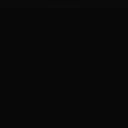
ಕನ್ನಡ ನುಡಿ
ಕನ್ನಡ ಭಾಷೆ, ಸಂಸ್ಕೃತಿ ಮತ್ತು ಸಾಮಾನ್ಯ ಜ್ಞಾನದ ಡಿಜಿಟಲ್ ಆರ್ಕೈವ್
ಜ್ಞಾನಕೋಶ
ಚಿತ್ರ ಸೌರಭ