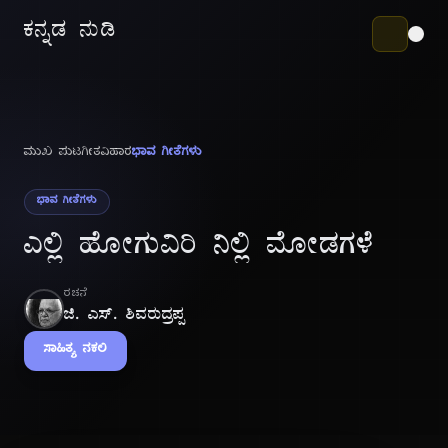
ಕನ್ನಡ ನುಡಿ
ಮುಖ ಪುಟ
ಗೀತವಿಹಾರ
ಭಾವ ಗೀತೆಗಳು
ಭಾವ ಗೀತೆಗಳು
ಎಲ್ಲಿ ಹೋಗುವಿರಿ ನಿಲ್ಲಿ ಮೋಡಗಳೆ
ರಚನೆ
ಜಿ. ಎಸ್. ಶಿವರುದ್ರಪ್ಪ
ಸಾಹಿತ್ಯ ನಕಲಿ