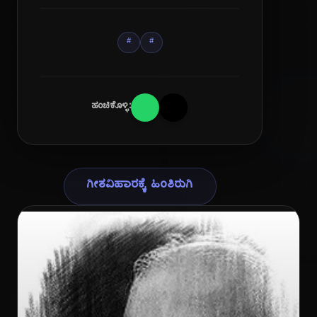
#
#
ಹಂಚಿಕೊಳ್ಳಿ:
ಗೀತವಿಹಾರಕ್ಕೆ ಹಿಂತಿರುಗಿ