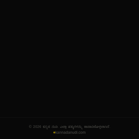
ನಮ್ಮ ಬಗ್ಗೆ
ಗೌಪ್ಯತೆ ನೀತಿ
ಸೇವಾ ನಿಯಮಗಳು
© 2026 ಕನ್ನಡ ನುಡಿ. ಎಲ್ಲಾ ಹಕ್ಕುಗಳನ್ನು ಕಾಪಾಡಿಕೊಳ್ಳಲಾಗಿದೆ.
kannadanudi.com