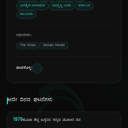
ವೀರಶೈವ-ಲಿಂಗಾಯತ
ಅಭಿವೃದ್ಧಿ ನಿಗಮ
ಕರ್ನಾಟಕ
ರಾಜಕೀಯ
ಆಧಾರಗಳು:
The Hindu
Deccan Herald
ಹಂಚಿಕೊಳ್ಳಿ:
ಅದೇ ದಿನದ ಘಟನೆಗಳು
1979
ಶಮಿತಾ ಶೆಟ್ಟಿ ಜನ್ಮದಿನ: ಕನ್ನಡ ಮೂಲದ ನಟಿ