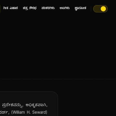
ಗೀತ ವಿಹಾರ
ಚಿತ್ರ ಸೌರಭ
ಪರಿಕರಗಳು
ಆಟಗಳು
ಜ್ಞಾನಪೀಠ
ಪ್ರದೇಶವನ್ನು, ಅಧಿಕೃತವಾಗಿ,
್ಡ್, (William H. Seward)