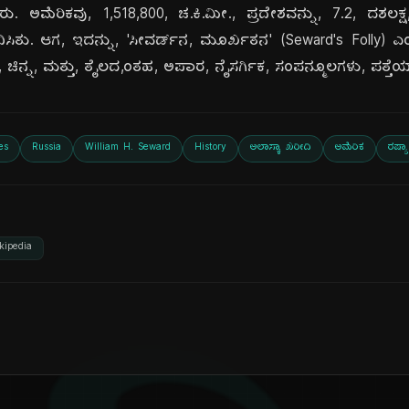
 ಅಮೆರಿಕವು, 1,518,800, ಚ.ಕಿ.ಮೀ., ಪ್ರದೇಶವನ್ನು, 7.2, ದಶಲಕ್ಷ, ಡ
ಿಸಿತು. ಆಗ, ಇದನ್ನು, 'ಸೀವರ್ಡ್‌ನ, ಮೂರ್ಖತನ' (Seward's Folly)
, ಚಿನ್ನ, ಮತ್ತು, ತೈಲದ,ಂತಹ, ಅಪಾರ, ನೈಸರ್ಗಿಕ, ಸಂಪನ್ಮೂಲಗಳು, ಪತ್ತೆ
es
Russia
William H. Seward
History
ಅಲಾಸ್ಕಾ ಖರೀದಿ
ಅಮೆರಿಕ
ರಷ್ಯಾ
kipedia