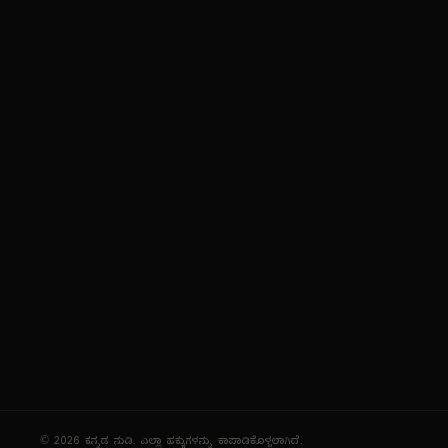
ಕನ್ನಡ ಭಾಷೆ, ಸಂಸ್ಕೃತಿ ಮತ್ತು ಸಾಮಾನ್ಯ ಜ್ಞಾನದ ಡಿಜಿಟಲ್ ಆರ್ಕೈವ್
ಜ್ಞಾನಕೋಶ
ಚಿತ್ರ ಸೌರಭ
ಪ್ರಚಲಿತ ಲೇಖನಗಳು
ಆಟಗಳು
ಗೀತ ವಿಹಾರ
ಜ್ಞಾನಪೀಠ
ದಿನ ವಿಶೇಷ
ಪರಿಕರಗಳು
© 2026 ಕನ್ನಡ ನುಡಿ. ಎಲ್ಲಾ ಹಕ್ಕುಗಳನ್ನು ಕಾಪಾಡಿಕೊಳ್ಳಲಾಗಿದೆ.