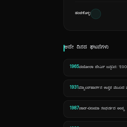
ಹಂಚಿಕೊಳ್ಳಿ:
ಅದೇ ದಿನದ ಘಟನೆಗಳು
1965
ವಯೋಲಾ ಡೇವಿಸ್ ಜನ್ಮದಿನ: 'EGO
1931
ಮ್ಯಾಟರ್‌ಹಾರ್ನ್‌ನ ಉತ್ತರ ಮ
1987
ಚಾಡ್-ಲಿಬಿಯಾ ಸಂಘರ್ಷದ ಅಂತ್ಯ