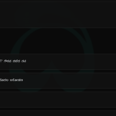
ದಿ
T' ಗೌರವ ಪಡೆದ ನಟಿ
ುಖದ ಮೊದಲ ಆರೋಹಣ