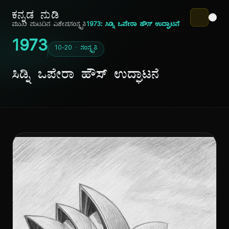
ಕನ್ನಡ ನುಡಿ
ಮುಖ ಪುಟ
ದಿನ ವಿಶೇಷ
ಸಂಸ್ಕೃತಿ
1973: ಸಿಡ್ನಿ ಒಪೇರಾ ಹೌಸ್ ಉದ್ಘಾಟನೆ
1973
10-20 · ಸಂಸ್ಕೃತಿ
ಸಿಡ್ನಿ ಒಪೇರಾ ಹೌಸ್ ಉದ್ಘಾಟನೆ