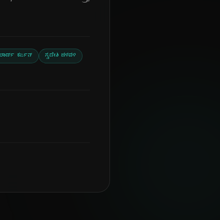
ಲಾರ್ಡ್ ಕರ್ಜನ್
ಸ್ವದೇಶಿ ಚಳವಳಿ