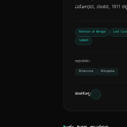
ವಿರೋಧದ, ನಂತರ, 1911 ರಲ್
Partition of Bengal
Lord Cur
ಇತಿಹಾಸ
ಆಧಾರಗಳು:
Britannica
Wikipedia
ಹಂಚಿಕೊಳ್ಳಿ: