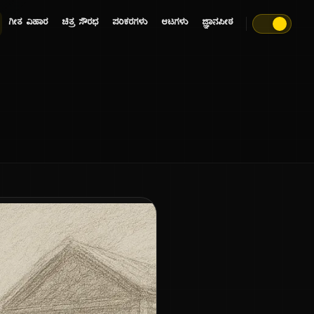
ಗೀತ ವಿಹಾರ
ಚಿತ್ರ ಸೌರಭ
ಪರಿಕರಗಳು
ಆಟಗಳು
ಜ್ಞಾನಪೀಠ