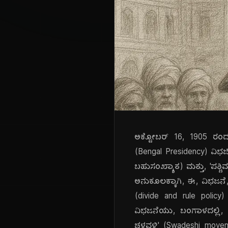
ಅಕ್ಟೋಬರ್ 16, 1905 ರಂದು
(Bengal Presidency) ವಿಭಜ
ಬಹುಸಂಖ್ಯಾತ) ಮತ್ತು, 'ಪಶ
ಅನುಕೂಲಕ್ಕಾಗಿ, ಈ, ವಿಭಜನೆ
(divide and rule policy
ವಿಭಜನೆಯು, ಬಂಗಾಳದಲ್ಲಿ, ಮ
ಚಳವಳಿ' (Swadeshi moveme