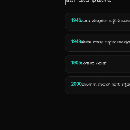
ಅದೇ ದಿನದ ಘಟನೆಗಳು
1946
ನವೀನ್ ಪಟ್ನಾಯಕ್ ಜನ್ಮದಿನ: ಒಡಿಶ
1948
ಹೇಮಾ ಮಾಲಿನಿ ಜನ್ಮದಿನ: ಬಾಲಿವುಡ್‌
1905
ಬಂಗಾಳದ ವಿಭಜನೆ
2000
ಬಾಲನ್ ಕೆ. ನಾಯರ್ ನಿಧನ: ಕನ್ನಡದಲ್ಲ