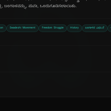
ದಿ
ಲಿ, ಬಂಗಾಳವನ್ನು, ಪುನಃ, ಒಂದುಗೂಡಿಸಲಾಯಿತು.
zon
Swadeshi Movement
Freedom Struggle
History
ಬಂಗಾಳದ ವಿಭಜನೆ