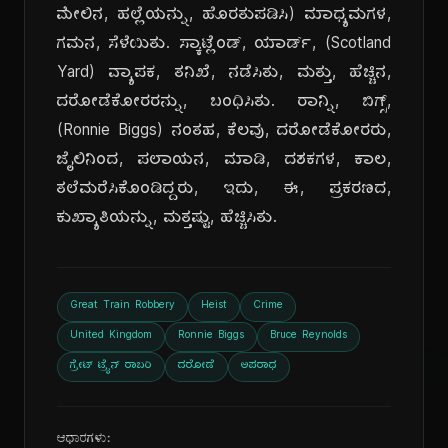
ಮೇಲಿನ, ಹಲ್ಲೆಯನ್ನು, ಹೊರತುಪಡಿಸಿ) ಮಾಧ್ಯಮಗಳ,
ಗಮನ, ಸೆಳೆಯಿತು. ಸ್ಕಾಟ್ಲೆಂಡ್, ಯಾರ್ಡ್, (Scotland
Yard) ವ್ಯಾಪಕ, ತನಿಖೆ, ನಡೆಸಿತು, ಮತ್ತು, ಹೆಚ್ಚಿನ,
ದರೋಡೆಕೋರರನ್ನು, ಬಂಧಿಸಿತು. ರಾನ್ನಿ, ಬಿಗ್ಸ್,
(Ronnie Biggs) ನಂತಹ, ಕೆಲವು, ದರೋಡೆಕೋರರು,
ಜೈಲಿನಿಂದ, ಪಲಾಯನ, ಮಾಡಿ, ದಶಕಗಳ, ಕಾಲ,
ತಲೆಮರೆಸಿಕೊಂಡಿದ್ದರು, ಇದು, ಈ, ಪ್ರಕರಣದ,
ಕುಖ್ಯಾತಿಯನ್ನು, ಮತ್ತಷ್ಟು, ಹೆಚ್ಚಿಸಿತು.
Great Train Robbery
Heist
Crime
United Kingdom
Ronnie Biggs
Bruce Reynolds
ಗ್ರೇಟ್ ಟ್ರೈನ್ ರಾಬರಿ
ದರೋಡೆ
ಅಪರಾಧ
ಆಧಾರಗಳು: