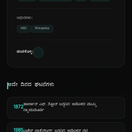
ಆಧಾರಗಳು:
NBC
Wikipedia
ಹಂಚಿಕೊಳ್ಳಿ:
ಅದೇ ದಿನದ ಘಟನೆಗಳು
ಹಾರ್ಲಾನ್ ಎಫ್. ಸ್ಟೋನ್ ಜನ್ಮದಿನ: ಅಮೆರಿಕದ ಮುಖ್ಯ
1872
ನ್ಯಾಯಮೂರ್ತಿ
1985
ಮಿಶೆಲ್ ಟ್ರಾಕ್ಟೆನ್‌ಬರ್ಗ್ ಜನ್ಮದಿನ: ಅಮೆರಿಕನ್ ನಟಿ