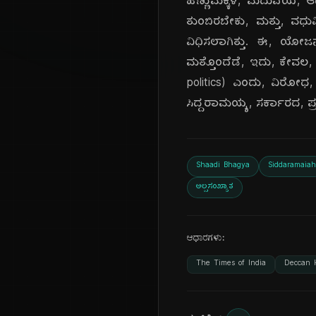
ಹೆಣ್ಣುಮಕ್ಕಳ, ಮದುವೆಯ, ಆರ
ತುಂಬಿರಬೇಕು, ಮತ್ತು, ವಧು
ವಿಧಿಸಲಾಗಿತ್ತು. ಈ, ಯೋಜನ
ಮತ್ತೊಂದೆಡೆ, ಇದು, ಕೇವಲ,
politics) ಎಂದು, ವಿರೋಧ
ಸಿದ್ದರಾಮಯ್ಯ, ಸರ್ಕಾರದ, ಪ್
Shaadi Bhagya
Siddaramaiah
ಅಲ್ಪಸಂಖ್ಯಾತ
ಆಧಾರಗಳು:
The Times of India
Deccan 