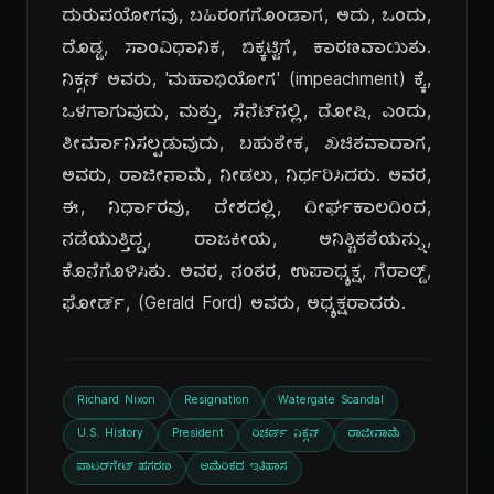
ದುರುಪಯೋಗವು, ಬಹಿರಂಗಗೊಂಡಾಗ, ಅದು, ಒಂದು,
ದೊಡ್ಡ, ಸಾಂವಿಧಾನಿಕ, ಬಿಕ್ಕಟ್ಟಿಗೆ, ಕಾರಣವಾಯಿತು.
ನಿಕ್ಸನ್ ಅವರು, 'ಮಹಾಭಿಯೋಗ' (impeachment) ಕ್ಕೆ,
ಒಳಗಾಗುವುದು, ಮತ್ತು, ಸೆನೆಟ್‌ನಲ್ಲಿ, ದೋಷಿ, ಎಂದು,
ತೀರ್ಮಾನಿಸಲ್ಪಡುವುದು, ಬಹುತೇಕ, ಖಚಿತವಾದಾಗ,
ಅವರು, ರಾಜೀನಾಮೆ, ನೀಡಲು, ನಿರ್ಧರಿಸಿದರು. ಅವರ,
ಈ, ನಿರ್ಧಾರವು, ದೇಶದಲ್ಲಿ, ದೀರ್ಘಕಾಲದಿಂದ,
ನಡೆಯುತ್ತಿದ್ದ, ರಾಜಕೀಯ, ಅನಿಶ್ಚಿತತೆಯನ್ನು,
ಕೊನೆಗೊಳಿಸಿತು. ಅವರ, ನಂತರ, ಉಪಾಧ್ಯಕ್ಷ, ಗೆರಾಲ್ಡ್,
ಫೋರ್ಡ್, (Gerald Ford) ಅವರು, ಅಧ್ಯಕ್ಷರಾದರು.
Richard Nixon
Resignation
Watergate Scandal
U.S. History
President
ರಿಚರ್ಡ್ ನಿಕ್ಸನ್
ರಾಜೀನಾಮೆ
ವಾಟರ್‌ಗೇಟ್ ಹಗರಣ
ಅಮೆರಿಕದ ಇತಿಹಾಸ