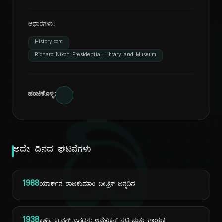
ಆಧಾರಗಳು:
History.com
Richard Nixon Presidential Library and Museum
ಹಂಚಿಕೊಳ್ಳಿ:
ದಿ
ಅದೇ ದಿನದ ಘಟನೆಗಳು
1988
ಯಾರ್ಕ್‌ನ ರಾಜಕುಮಾರಿ ಬೀಟ್ರಿಸ್ ಜನ್ಮದಿನ
1938
ಕಾನ್ನಿ ಸ್ಟೀವನ್ಸ್ ಜನ್ಮದಿನ: ಅಮೆರಿಕನ್ ನಟಿ ಮತ್ತು ಗಾಯಕಿ