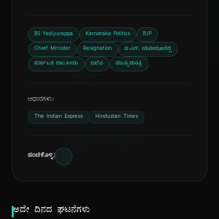
BS Yediyurappa
Karnataka Politics
BJP
ದಿ
Chief Minister
Resignation
ಬಿ.ಎಸ್. ಯಡಿಯೂರಪ್ಪ
ಕರ್ನಾಟಕ ರಾಜಕೀಯ
ಬಿಜೆಪಿ
ಮುಖ್ಯಮಂತ್ರಿ
ಆಧಾರಗಳು:
The Indian Express
Hindustan Times
ಹಂಚಿಕೊಳ್ಳಿ:
ಅದೇ ದಿನದ ಘಟನೆಗಳು