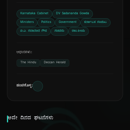
Karnataka Cabinet
DV Sadananda Gowda
Ministers
Politics
Government
ಕರ್ನಾಟಕ ಸಂಪುಟ
ಡಿ.ವಿ. ಸದಾನಂದ ಗೌಡ
ಸಚಿವರು
ರಾಜಕೀಯ
ಆಧಾರಗಳು:
The Hindu
Deccan Herald
ಹಂಚಿಕೊಳ್ಳಿ:
ಅದೇ ದಿನದ ಘಟನೆಗಳು