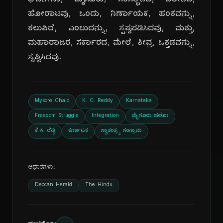
ಘಟನೆಗಳು, ಮೈಸೂರು, ಸಂಸ್ಥಾನದ, ವಿಲೀನದ,
ಹೋರಾಟವು, ಒಂದು, ನಿರ್ಣಾಯಕ, ಹಂತವನ್ನು,
ತಲುಪಿದೆ, ಎಂಬುದನ್ನು, ಸ್ಪಷ್ಟಪಡಿಸಿದವು, ಮತ್ತು,
ಮಹಾರಾಜರ, ಸರ್ಕಾರದ, ಮೇಲೆ, ತೀವ್ರ, ಒತ್ತಡವನ್ನು,
ಸೃಷ್ಟಿಸಿದವು.
Mysore Chalo
K. C. Reddy
Karnataka
Freedom Struggle
Integration
ಮೈಸೂರು ಚಲೋ
ಕೆ.ಸಿ. ರೆಡ್ಡಿ
ಕರ್ನಾಟಕ
ಸ್ವಾತಂತ್ರ್ಯ ಸಂಗ್ರಾಮ
ಆಧಾರಗಳು:
Deccan Herald
The Hindu