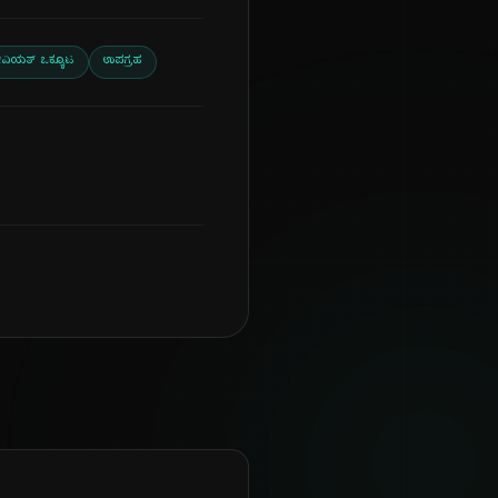
ವಿಯತ್ ಒಕ್ಕೂಟ
ಉಪಗ್ರಹ