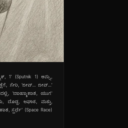
್, 1' (Sputnik 1) ಅನ್ನು,
ಸೇರಿ, 'ಬೀಪ್... ಬೀಪ್...'
್ಲಿ, 'ಬಾಹ್ಯಾಕಾಶ, ಯುಗ'
ದು, ದೊಡ್ಡ, ಆಘಾತ, ಮತ್ತು,
ಕಾಶ, ಸ್ಪರ್ಧೆ' (Space Race)