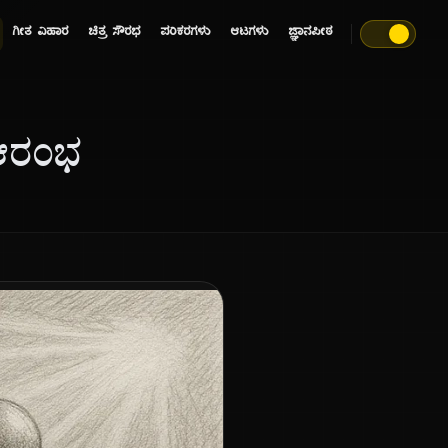
ಗೀತ ವಿಹಾರ
ಚಿತ್ರ ಸೌರಭ
ಪರಿಕರಗಳು
ಆಟಗಳು
ಜ್ಞಾನಪೀಠ
 ಆರಂಭ