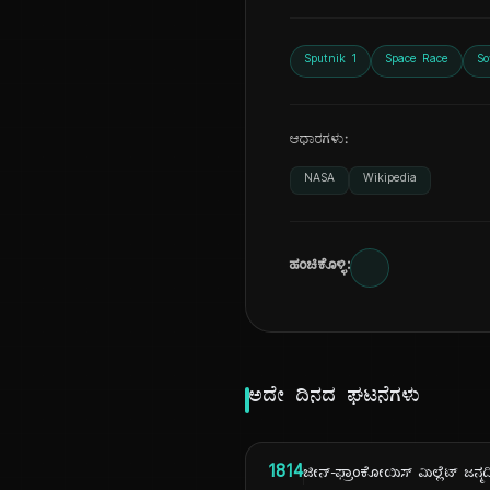
Sputnik 1
Space Race
So
ಆಧಾರಗಳು:
NASA
Wikipedia
ಹಂಚಿಕೊಳ್ಳಿ:
ಅದೇ ದಿನದ ಘಟನೆಗಳು
1814
ಜೀನ್-ಫ್ರಾಂಕೋಯಿಸ್ ಮಿಲ್ಲೆಟ್ ಜನ್ಮದಿ