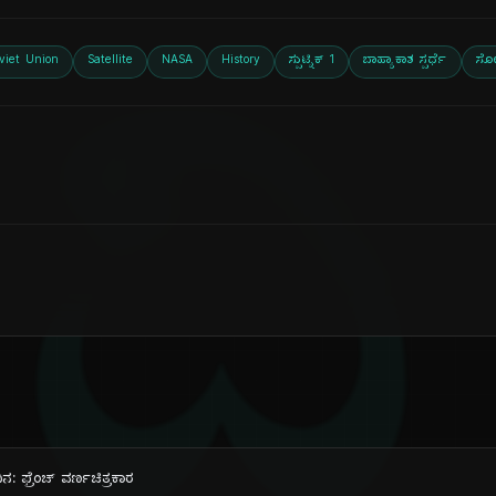
ದಿ
viet Union
Satellite
NASA
History
ಸ್ಪುಟ್ನಿಕ್ 1
ಬಾಹ್ಯಾಕಾಶ ಸ್ಪರ್ಧೆ
ಸೋ
ನ: ಫ್ರೆಂಚ್ ವರ್ಣಚಿತ್ರಕಾರ