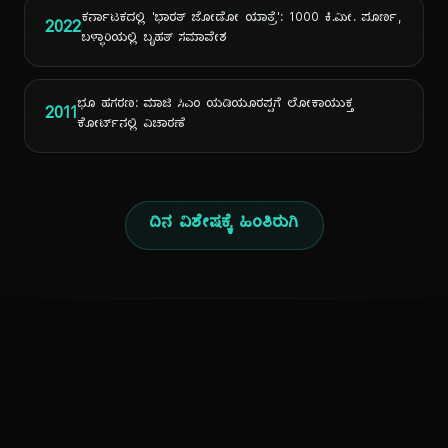
ದಿ
ಕರ್ನಾಟಕದಲ್ಲಿ 'ಭಾರತ್ ಜೋಡೋ ಯಾತ್ರೆ': 1000 ಕಿ.ಮೀ. ಪೂರ್ಣ,
2022
ಬಳ್ಳಾರಿಯಲ್ಲಿ ಬೃಹತ್ ಸಮಾವೇಶ
ಭೂ ಹಗರಣ: ಮಾಜಿ ಸಿಎಂ ಯಡಿಯೂರಪ್ಪಗೆ ಲೋಕಾಯುಕ್ತ
2011
ಕೋರ್ಟ್‌ನಲ್ಲಿ ವಿಚಾರಣೆ
ದಿನ ವಿಶೇಷಕ್ಕೆ ಹಿಂತಿರುಗಿ
ಕನ್ನಡ ನುಡಿ