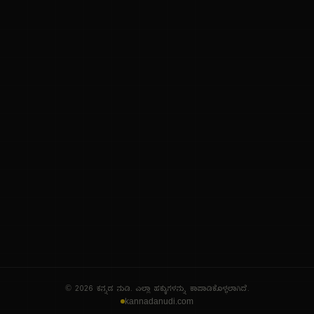
ನಮ್ಮ ಬಗ್ಗೆ
ಗೌಪ್ಯತೆ ನೀತಿ
ಸೇವಾ ನಿಯಮಗಳು
© 2026 ಕನ್ನಡ ನುಡಿ. ಎಲ್ಲಾ ಹಕ್ಕುಗಳನ್ನು ಕಾಪಾಡಿಕೊಳ್ಳಲಾಗಿದೆ.
kannadanudi.com