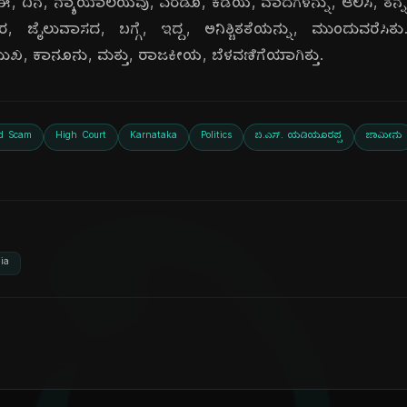
. ಈ, ದಿನ, ನ್ಯಾಯಾಲಯವು, ಎರಡೂ, ಕಡೆಯ, ವಾದಗಳನ್ನು, ಆಲಿಸಿ, ತನ್ನ, 
ಜೈಲುವಾಸದ, ಬಗ್ಗೆ, ಇದ್ದ, ಅನಿಶ್ಚಿತತೆಯನ್ನು, ಮುಂದುವರೆಸಿ
ಮುಖ, ಕಾನೂನು, ಮತ್ತು, ರಾಜಕೀಯ, ಬೆಳವಣಿಗೆಯಾಗಿತ್ತು.
d Scam
High Court
Karnataka
Politics
ಬಿ.ಎಸ್. ಯಡಿಯೂರಪ್ಪ
ಜಾಮೀನು
ia