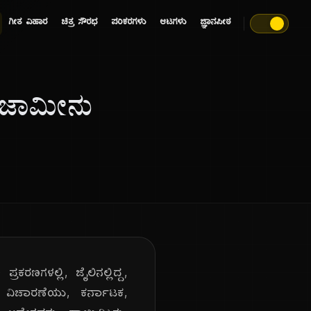
ಗೀತ ವಿಹಾರ
ಚಿತ್ರ ಸೌರಭ
ಪರಿಕರಗಳು
ಆಟಗಳು
ಜ್ಞಾನಪೀಠ
 ಜಾಮೀನು
ರಕರಣಗಳಲ್ಲಿ, ಜೈಲಿನಲ್ಲಿದ್ದ,
 ವಿಚಾರಣೆಯು, ಕರ್ನಾಟಕ,