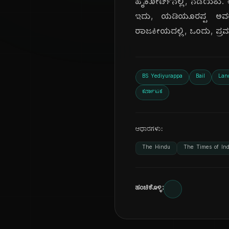
ಹೈಕೋರ್ಟ್‌ನಲ್ಲಿ, ನಡೆಯಿತು
ಇದು, ಯಡಿಯೂರಪ್ಪ ಅವರ, 
ರಾಜಕೀಯದಲ್ಲಿ, ಒಂದು, ಪ್ರ
BS Yediyurappa
Bail
Lan
ಕರ್ನಾಟಕ
ಆಧಾರಗಳು:
The Hindu
The Times of Ind
ಹಂಚಿಕೊಳ್ಳಿ: