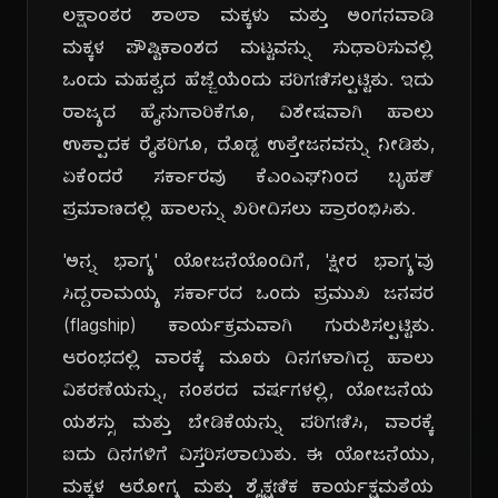
ಲಕ್ಷಾಂತರ ಶಾಲಾ ಮಕ್ಕಳು ಮತ್ತು ಅಂಗನವಾಡಿ
ಮಕ್ಕಳ ಪೌಷ್ಟಿಕಾಂಶದ ಮಟ್ಟವನ್ನು ಸುಧಾರಿಸುವಲ್ಲಿ
ಒಂದು ಮಹತ್ವದ ಹೆಜ್ಜೆಯೆಂದು ಪರಿಗಣಿಸಲ್ಪಟ್ಟಿತು. ಇದು
ರಾಜ್ಯದ ಹೈನುಗಾರಿಕೆಗೂ, ವಿಶೇಷವಾಗಿ ಹಾಲು
ಉತ್ಪಾದಕ ರೈತರಿಗೂ, ದೊಡ್ಡ ಉತ್ತೇಜನವನ್ನು ನೀಡಿತು,
ಏಕೆಂದರೆ ಸರ್ಕಾರವು ಕೆಎಂಎಫ್‌ನಿಂದ ಬೃಹತ್
ಪ್ರಮಾಣದಲ್ಲಿ ಹಾಲನ್ನು ಖರೀದಿಸಲು ಪ್ರಾರಂಭಿಸಿತು.
'ಅನ್ನ ಭಾಗ್ಯ' ಯೋಜನೆಯೊಂದಿಗೆ, 'ಕ್ಷೀರ ಭಾಗ್ಯ'ವು
ಸಿದ್ದರಾಮಯ್ಯ ಸರ್ಕಾರದ ಒಂದು ಪ್ರಮುಖ ಜನಪರ
(flagship) ಕಾರ್ಯಕ್ರಮವಾಗಿ ಗುರುತಿಸಲ್ಪಟ್ಟಿತು.
ಆರಂಭದಲ್ಲಿ ವಾರಕ್ಕೆ ಮೂರು ದಿನಗಳಾಗಿದ್ದ ಹಾಲು
ವಿತರಣೆಯನ್ನು, ನಂತರದ ವರ್ಷಗಳಲ್ಲಿ, ಯೋಜನೆಯ
ಯಶಸ್ಸು ಮತ್ತು ಬೇಡಿಕೆಯನ್ನು ಪರಿಗಣಿಸಿ, ವಾರಕ್ಕೆ
ಐದು ದಿನಗಳಿಗೆ ವಿಸ್ತರಿಸಲಾಯಿತು. ಈ ಯೋಜನೆಯು,
ಮಕ್ಕಳ ಆರೋಗ್ಯ ಮತ್ತು ಶೈಕ್ಷಣಿಕ ಕಾರ್ಯಕ್ಷಮತೆಯ