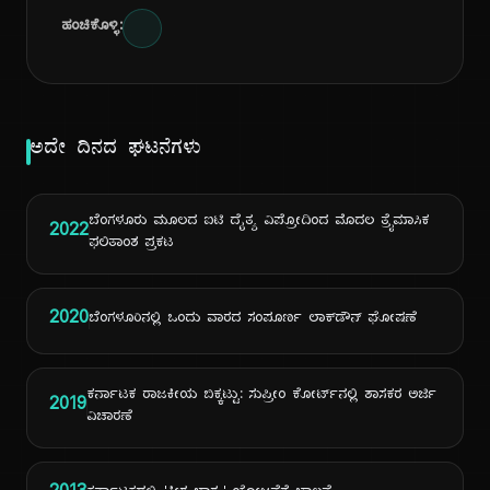
ಹಂಚಿಕೊಳ್ಳಿ:
ಅದೇ ದಿನದ ಘಟನೆಗಳು
ಬೆಂಗಳೂರು ಮೂಲದ ಐಟಿ ದೈತ್ಯ ವಿಪ್ರೋದಿಂದ ಮೊದಲ ತ್ರೈಮಾಸಿಕ
2022
ಫಲಿತಾಂಶ ಪ್ರಕಟ
2020
ಬೆಂಗಳೂರಿನಲ್ಲಿ ಒಂದು ವಾರದ ಸಂಪೂರ್ಣ ಲಾಕ್‌ಡೌನ್ ಘೋಷಣೆ
ಕರ್ನಾಟಕ ರಾಜಕೀಯ ಬಿಕ್ಕಟ್ಟು: ಸುಪ್ರೀಂ ಕೋರ್ಟ್‌ನಲ್ಲಿ ಶಾಸಕರ ಅರ್ಜಿ
2019
ವಿಚಾರಣೆ