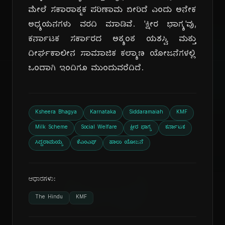
ಮೇಲೆ ಸಕಾರಾತ್ಮಕ ಪರಿಣಾಮ ಬೀರಿದೆ ಎಂದು ಅನೇಕ
ಅಧ್ಯಯನಗಳು ವರದಿ ಮಾಡಿವೆ. 'ಕ್ಷೀರ ಭಾಗ್ಯ'ವು,
ಕರ್ನಾಟಕ ಸರ್ಕಾರದ ಅತ್ಯಂತ ಯಶಸ್ವಿ ಮತ್ತು
ದೀರ್ಘಕಾಲೀನ ಸಾಮಾಜಿಕ ಕಲ್ಯಾಣ ಯೋಜನೆಗಳಲ್ಲಿ
ಒಂದಾಗಿ ಇಂದಿಗೂ ಮುಂದುವರೆದಿದೆ.
ದಿ
Ksheera Bhagya
Karnataka
Siddaramaiah
KMF
Milk Scheme
Social Welfare
ಕ್ಷೀರ ಭಾಗ್ಯ
ಕರ್ನಾಟಕ
ಸಿದ್ದರಾಮಯ್ಯ
ಕೆಎಂಎಫ್
ಹಾಲು ಯೋಜನೆ
ಆಧಾರಗಳು:
The Hindu
KMF