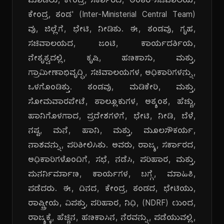
ಮಾಡಲು, ಕೇಂದ್ರ, ಸರ್ಕಾರದ, 'ಅಂತರ-ಸಚಿವಾಲಯ,
ಕೇಂದ್ರ, ತಂಡ' (Inter-Ministerial Central Team)
ವು, ಜಿಲ್ಲೆಗೆ, ಭೇಟಿ, ನೀಡಿತು. ಈ, ತಂಡವು, ಗೃಹ,
ಸಚಿವಾಲಯದ, ಜಂಟಿ, ಕಾರ್ಯದರ್ಶಿಯ,
ನೇತೃತ್ವದಲ್ಲಿ, ಕೃಷಿ, ಹಣಕಾಸು, ಮತ್ತು,
ಗ್ರಾಮೀಣಾಭಿವೃದ್ಧಿ, ಸಚಿವಾಲಯಗಳ, ಅಧಿಕಾರಿಗಳನ್ನು,
ಒಳಗೊಂಡಿತ್ತು. ತಂಡವು, ಮಡಿಕೇರಿ, ಮತ್ತು,
ಸೋಮವಾರಪೇಟೆ, ತಾಲ್ಲೂಕುಗಳ, ಅತ್ಯಂತ, ಹೆಚ್ಚು,
ಹಾನಿಗೊಳಗಾದ, ಪ್ರದೇಶಗಳಿಗೆ, ಭೇಟಿ, ನೀಡಿ, ಬೆಳೆ,
ನಷ್ಟ, ಮನೆ, ಹಾನಿ, ಮತ್ತು, ಮೂಲಸೌಕರ್ಯ,
ನಾಶವನ್ನು, ಪರಿಶೀಲಿಸಿತು. ಅವರು, ರಾಜ್ಯ, ಸರ್ಕಾರದ,
ಅಧಿಕಾರಿಗಳೊಂದಿಗೆ, ಸಭೆ, ನಡೆಸಿ, ಪರಿಹಾರ, ಮತ್ತು,
ಪುನರ್ನಿರ್ಮಾಣ, ಕಾರ್ಯಗಳ, ಬಗ್ಗೆ, ಮಾಹಿತಿ,
ಪಡೆದರು. ಈ, ದಿನದ, ಕೇಂದ್ರ, ತಂಡದ, ಭೇಟಿಯು,
ರಾಷ್ಟ್ರೀಯ, ವಿಪತ್ತು, ಪರಿಹಾರ, ನಿಧಿ, (NDRF) ಯಿಂದ,
ರಾಜ್ಯಕ್ಕೆ, ಹೆಚ್ಚಿನ, ಹಣಕಾಸಿನ, ನೆರವನ್ನು, ಪಡೆಯುವಲ್ಲಿ,