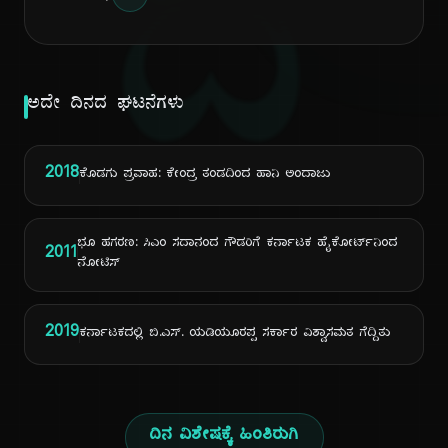
ದಿ
ಅದೇ ದಿನದ ಘಟನೆಗಳು
2018
ಕೊಡಗು ಪ್ರವಾಹ: ಕೇಂದ್ರ ತಂಡದಿಂದ ಹಾನಿ ಅಂದಾಜು
ಭೂ ಹಗರಣ: ಸಿಎಂ ಸದಾನಂದ ಗೌಡರಿಗೆ ಕರ್ನಾಟಕ ಹೈಕೋರ್ಟ್‌ನಿಂದ
2011
ನೋಟಿಸ್
2019
ಕರ್ನಾಟಕದಲ್ಲಿ ಬಿ.ಎಸ್. ಯಡಿಯೂರಪ್ಪ ಸರ್ಕಾರ ವಿಶ್ವಾಸಮತ ಗೆದ್ದಿತು
ದಿನ ವಿಶೇಷಕ್ಕೆ ಹಿಂತಿರುಗಿ