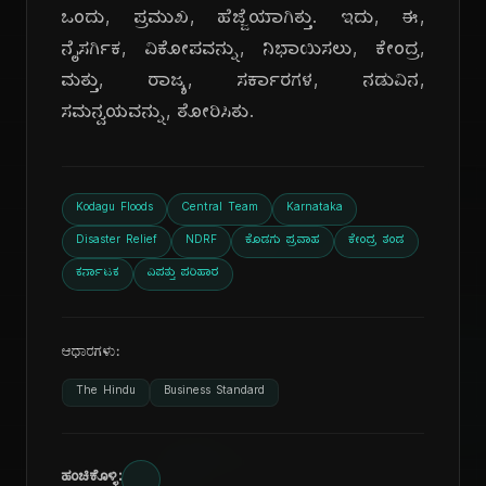
ಒಂದು, ಪ್ರಮುಖ, ಹೆಜ್ಜೆಯಾಗಿತ್ತು. ಇದು, ಈ,
ನೈಸರ್ಗಿಕ, ವಿಕೋಪವನ್ನು, ನಿಭಾಯಿಸಲು, ಕೇಂದ್ರ,
ಮತ್ತು, ರಾಜ್ಯ, ಸರ್ಕಾರಗಳ, ನಡುವಿನ,
ಸಮನ್ವಯವನ್ನು, ತೋರಿಸಿತು.
Kodagu Floods
Central Team
Karnataka
Disaster Relief
NDRF
ಕೊಡಗು ಪ್ರವಾಹ
ಕೇಂದ್ರ ತಂಡ
ಕರ್ನಾಟಕ
ವಿಪತ್ತು ಪರಿಹಾರ
ಆಧಾರಗಳು:
The Hindu
Business Standard
ಹಂಚಿಕೊಳ್ಳಿ: