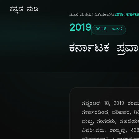
ಕನ್ನಡ ನುಡಿ
ಮುಖ ಪುಟ
ದಿನ ವಿಶೇಷ
ಆಡಳಿತ
2019: ಕರ್ನಾಟಕ 
2019
09-18 · ಆಡಳಿತ
ಕರ್ನಾಟಕ ಪ್ರವಾ
ಸೆಪ್ಟೆಂಬರ್ 18, 2019 ರಂದು
ಸರ್ಕಾರದಿಂದ, ಪರಿಹಾರ, ನಿಧ
ಮತ್ತು, ಸಂಸದರು, ದೆಹಲಿಯಲ್ಲ
ವಿವರಿಸಿದರು. ರಾಜ್ಯವು, ₹3