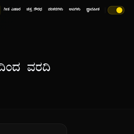
ಗೀತ ವಿಹಾರ
ಚಿತ್ರ ಸೌರಭ
ಪರಿಕರಗಳು
ಆಟಗಳು
ಜ್ಞಾನಪೀಠ
ಡದಿಂದ ವರದಿ