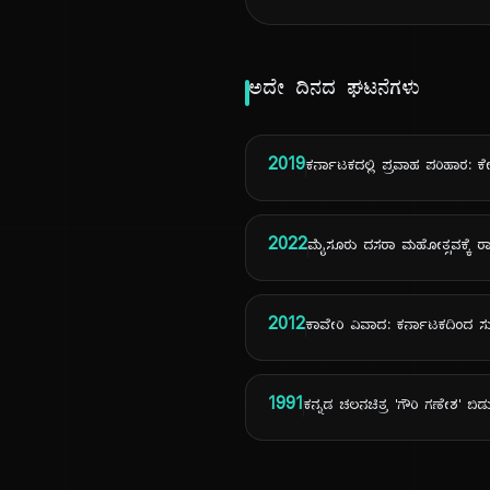
ಅದೇ ದಿನದ ಘಟನೆಗಳು
2019
ಕರ್ನಾಟಕದಲ್ಲಿ ಪ್ರವಾಹ ಪರಿಹಾರ: ಕೇ
2022
ಮೈಸೂರು ದಸರಾ ಮಹೋತ್ಸವಕ್ಕೆ ರಾಷ
2012
ಕಾವೇರಿ ವಿವಾದ: ಕರ್ನಾಟಕದಿಂದ ಸು
1991
ಕನ್ನಡ ಚಲನಚಿತ್ರ 'ಗೌರಿ ಗಣೇಶ' ಬಿಡ