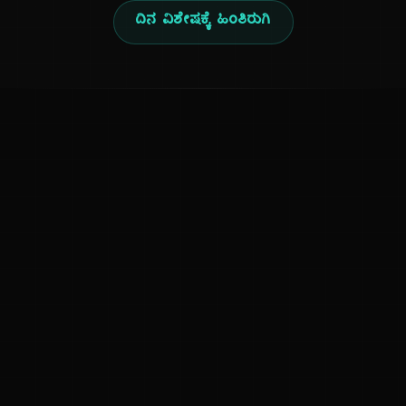
ದಿನ ವಿಶೇಷಕ್ಕೆ ಹಿಂತಿರುಗಿ
ಕನ್ನಡ ನುಡಿ
ಕನ್ನಡ ಭಾಷೆ, ಸಂಸ್ಕೃತಿ ಮತ್ತು ಸಾಮಾನ್ಯ ಜ್ಞಾನದ ಡಿಜಿಟಲ್ ಆರ್ಕೈವ್