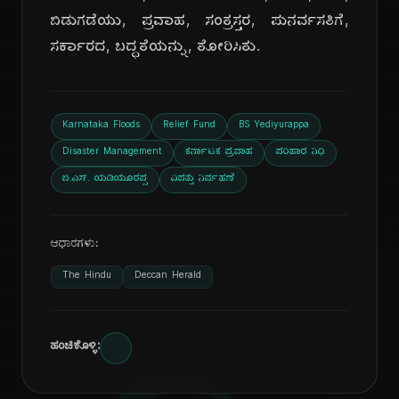
ಬಿಡುಗಡೆಯು, ಪ್ರವಾಹ, ಸಂತ್ರಸ್ತರ, ಪುನರ್ವಸತಿಗೆ,
ಸರ್ಕಾರದ, ಬದ್ಧತೆಯನ್ನು, ತೋರಿಸಿತು.
Karnataka Floods
Relief Fund
BS Yediyurappa
Disaster Management
ಕರ್ನಾಟಕ ಪ್ರವಾಹ
ಪರಿಹಾರ ನಿಧಿ
ಬಿ.ಎಸ್. ಯಡಿಯೂರಪ್ಪ
ವಿಪತ್ತು ನಿರ್ವಹಣೆ
ಆಧಾರಗಳು:
The Hindu
Deccan Herald
ಹಂಚಿಕೊಳ್ಳಿ: