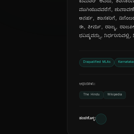
ಕುಮಾರ್ ಅವರು, ಶಾಸಕರನ್ನು
ಮುಗಿಯುವವರೆಗೆ, ಚುನಾವಣೆಯಲ
ಅನರ್ಹ, ಶಾಸಕರಿಗೆ, ಡಿಸೆಂಬ
ಈ, ತೀರ್ಪು, ರಾಜ್ಯ, ರಾಜಕ
ಭವಿಷ್ಯವನ್ನು, ನಿರ್ಧರಿಸುವಲ್
Disqualified MLAs
Karnataka
ಆಧಾರಗಳು:
The Hindu
Wikipedia
ಹಂಚಿಕೊಳ್ಳಿ: