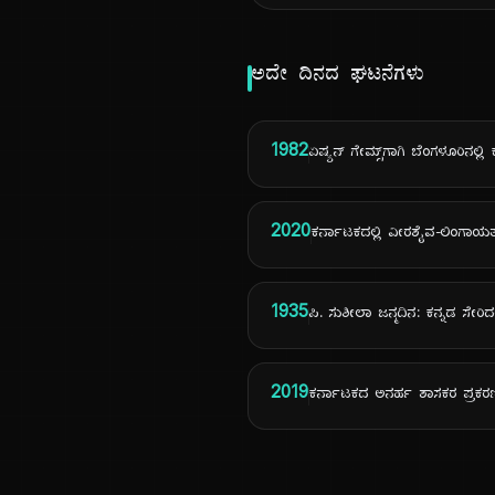
ಅದೇ ದಿನದ ಘಟನೆಗಳು
1982
ಏಷ್ಯನ್ ಗೇಮ್ಸ್‌ಗಾಗಿ ಬೆಂಗಳೂರಿನಲ
2020
ಕರ್ನಾಟಕದಲ್ಲಿ ವೀರಶೈವ-ಲಿಂಗಾಯತ 
1935
ಪಿ. ಸುಶೀಲಾ ಜನ್ಮದಿನ: ಕನ್ನಡ ಸೇ
2019
ಕರ್ನಾಟಕದ ಅನರ್ಹ ಶಾಸಕರ ಪ್ರಕರಣ