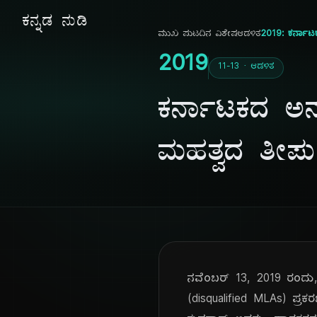
ಕನ್ನಡ ನುಡಿ
ಮುಖ ಪುಟ
ದಿನ ವಿಶೇಷ
ಆಡಳಿತ
2019: ಕರ್ನಾಟಕ
2019
11-13 · ಆಡಳಿತ
ಕರ್ನಾಟಕದ ಅನರ
ಮಹತ್ವದ ತೀರ್
ನವೆಂಬರ್ 13, 2019 ರಂದು
(disqualified MLAs) ಪ್ರಕ