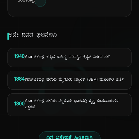
ಹಂಚಿಕೊಳ್ಳಿ:
ಅದೇ ದಿನದ ಘಟನೆಗಳು
ದಿ
1940
ಕರ್ನಾಟಕದಲ್ಲಿ ಕನ್ನಡ ಸಾಹಿತ್ಯ ಪರಿಷತ್ತಿನ ಕ್ರಿಸ್ಮಸ್ ವಿಶೇಷ ಸಭೆ
1884
ಕರ್ನಾಟಕದಲ್ಲಿ ಹಳೆಯ ಮೈಸೂರು ಬ್ಯಾಂಕ್ (SBM) ಮೂಲಗಳ ಚರ್ಚೆ
ಕರ್ನಾಟಕದಲ್ಲಿ ಹಳೆಯ ಮೈಸೂರು ಭಾಗದಲ್ಲಿ ಕ್ರೈಸ್ತ ಸಂಪ್ರದಾಯಗಳ
1800
ವಿಸ್ತರಣೆ
ದಿನ ವಿಶೇಷಕ್ಕೆ ಹಿಂತಿರುಗಿ