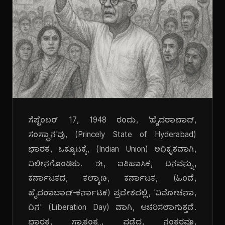
ಸೆಪ್ಟೆಂಬರ್ 17, 1948 ರಂದು, 'ಹೈದರಾಬಾದ್,
ಸಂಸ್ಥಾನ'ವು, (Princely State of Hyderabad)
ಭಾರತ, ಒಕ್ಕೂಟಕ್ಕೆ, (Indian Union) ಅಧಿಕೃತವಾಗಿ,
ವಿಲೀನಗೊಂಡಿತು. ಈ, ಐತಿಹಾಸಿಕ, ದಿನವನ್ನು,
ಕರ್ನಾಟಕದ, ಕಲ್ಯಾಣ, ಕರ್ನಾಟಕ, (ಹಿಂದೆ,
ಹೈದರಾಬಾದ್-ಕರ್ನಾಟಕ) ಪ್ರದೇಶದಲ್ಲಿ, 'ವಿಮೋಚನಾ,
ದಿನ' (Liberation Day) ವಾಗಿ, ಆಚರಿಸಲಾಗುತ್ತದೆ.
ಭಾರತ, ಸ್ವಾತಂತ್ರ್ಯ, ಪಡೆದ, ನಂತರವೂ,