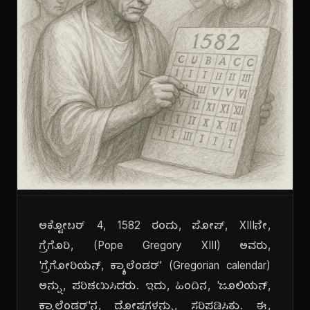
ಅಕ್ಟೋಬರ್ 4, 1582 ರಂದು, ಪೋಪ್, XIIIನೇ,
ಗ್ರೆಗೊರಿ, (Pope Gregory XIII) ಅವರು,
'ಗ್ರೆಗೋರಿಯನ್, ಕ್ಯಾಲೆಂಡರ್' (Gregorian calendar)
ಅನ್ನು, ಪರಿಚಯಿಸಿದರು. ಇದು, ಹಿಂದಿನ, 'ಜೂಲಿಯನ್,
ಕ್ಯಾಲೆಂಡರ್'ನ, ದೋಷಗಳನ್ನು, ಸರಿಪಡಿಸಿತು. ಈ,