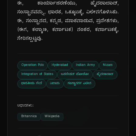
ಈ, ಕಾರ್ಯಾಚರಣೆಯು, ಹೈದರಾಬಾದ್,
ಸಂಸ್ಥಾನವನ್ನು, ಭಾರತ, ಒಕ್ಕೂಟಕ್ಕೆ, ವಿಲೀನಗೊಳಿಸಿತು.
ಈ, ಸಂಸ್ಥಾನದ, ಕನ್ನಡ, ಮಾತನಾಡುವ, ಪ್ರದೇಶಗಳು,
(ಈಗ, ಕಲ್ಯಾಣ, ಕರ್ನಾಟಕ) ನಂತರ, ಕರ್ನಾಟಕಕ್ಕೆ,
ಸೇರಿಸಲ್ಪಟ್ಟವು.
ದಿ
Operation Polo
Hyderabad
Indian Army
Nizam
Integration of States
ಆಪರೇಷನ್ ಪೋಲೋ
ಹೈದರಾಬಾದ್
ಭಾರತೀಯ ಸೇನೆ
ನಿಜಾಮ
ಸಂಸ್ಥಾನಗಳ ವಿಲೀನ
ಆಧಾರಗಳು:
Britannica
Wikipedia