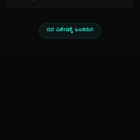
ದಿನ ವಿಶೇಷಕ್ಕೆ ಹಿಂತಿರುಗಿ
ಕನ್ನಡ ನುಡಿ
ಕನ್ನಡ ಭಾಷೆ, ಸಂಸ್ಕೃತಿ ಮತ್ತು ಸಾಮಾನ್ಯ ಜ್ಞಾನದ ಡಿಜಿಟಲ್ ಆರ್ಕೈವ್