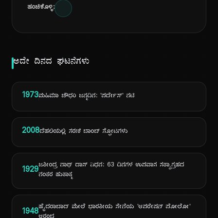
ಹಂಚಿಕೊಳ್ಳಿ:
ಅದೇ ದಿನದ ಘಟನೆಗಳು
1973
ಮಹಿಮಾ ಚೌಧರಿ ಜನ್ಮದಿನ: 'ಪರ್ದೇಸ್' ನಟಿ
2008
ದೆಹಲಿಯಲ್ಲಿ ಸರಣಿ ಬಾಂಬ್ ಸ್ಫೋಟಗಳು
ಜತೀಂದ್ರ ನಾಥ್ ದಾಸ್ ನಿಧನ: 63 ದಿನಗಳ ಉಪವಾಸ ಸತ್ಯಾಗ್ರಹದ
1929
ನಂತರ ಹುತಾತ್ಮ
ಹೈದರಾಬಾದ್ ಮೇಲೆ ಭಾರತೀಯ ಸೇನೆಯ 'ಆಪರೇಷನ್ ಪೋಲೋ'
1948
ಆರಂಭ