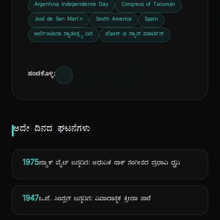
ದಿ
Argentina Independence Day
Congress of Tucumán
José de San Martín
South America
Spain
ಅರ್ಜೆಂಟೀನಾ ಸ್ವಾತಂತ್ರ್ಯ ದಿನ
ಜೋಸ್ ಡಿ ಸ್ಯಾನ್ ಮಾರ್ಟಿನ್
ಹಂಚಿಕೊಳ್ಳಿ:
ಅದೇ ದಿನದ ಘಟನೆಗಳು
1975
ಜ್ಯಾಕ್ ವೈಟ್ ಜನ್ಮದಿನ: ಆಧುನಿಕ ರಾಕ್ ಸಂಗೀತದ ಪ್ರಭಾವಿ ಧ್ವನಿ
1947
ಒ.ಜೆ. ಸಿಂಪ್ಸನ್ ಜನ್ಮದಿನ: ವಿವಾದಾತ್ಮಕ ಕ್ರೀಡಾ ತಾರೆ