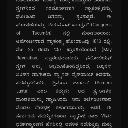
ಬೊಲಿವಿಯಾ, ಪರಾಗ್ವೆ, ಮತ್ತು ಉರುಗ್ವೆಯ ಭಾಗಗಳು,
ಸ್ಪೇನ್‌ನಿಂದ ಸಂಪೂರ್ಣವಾಗಿ ಸ್ವಾತಂತ್ರ್ಯವನ್ನು
ಘೋಷಿಸಿದ ದಿನವನ್ನು ಸ್ಮರಿಸುತ್ತದೆ. ಈ
ಘೋಷಣೆಯನ್ನು 'ಟುಕುಮಾನ್ ಕಾಂಗ್ರೆಸ್' (Congress
of Tucumán) ನಲ್ಲಿ ಮಾಡಲಾಯಿತು.
ಅರ್ಜೆಂಟೀನಾದ ಸ್ವಾತಂತ್ರ್ಯ ಹೋರಾಟವು 1810 ರಲ್ಲಿ,
ಮೇ 25 ರಂದು 'ಮೇ ಕ್ರಾಂತಿ'ಯೊಂದಿಗೆ (May
Revolution) ಪ್ರಾರಂಭವಾಯಿತು. ನೆಪೋಲಿಯನ್
ಸ್ಪೇನ್ ಅನ್ನು ಆಕ್ರಮಿಸಿಕೊಂಡಿದ್ದರಿಂದ, ಬ್ಯೂನಸ್
ಐರಿಸ್‌ನ ನಾಗರಿಕರು ಸ್ಪ್ಯಾನಿಷ್ ವೈಸ್‌ರಾಯ್ ಅವರನ್ನು
ಪದಚ್ಯುತಗೊಳಿಸಿ, 'ಪ್ರಿಮೆರಾ ಜುಂಟಾ' (Primera
Junta) ಎಂಬ ತಮ್ಮದೇ ಆದ ಸ್ವ-ಆಡಳಿತ
ಮಂಡಳಿಯನ್ನು ಸ್ಥಾಪಿಸಿದರು. ಇದು ಅರ್ಜೆಂಟೀನಾದ
ಮೊದಲ ದೇಶಭಕ್ತ ಸರ್ಕಾರವಾಗಿತ್ತು. ಆದರೆ, ಈ
ಸರ್ಕಾರವು ಪದಚ್ಯುತಗೊಂಡ ಸ್ಪ್ಯಾನಿಷ್ ರಾಜ VIIನೇ
ಫರ್ಡಿನ್ಯಾಂಡ್‌ನ ಹೆಸರಿನಲ್ಲಿ ಆಡಳಿತ ನಡೆಸುತ್ತಿತ್ತು ಮತ್ತು