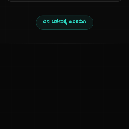
ದಿನ ವಿಶೇಷಕ್ಕೆ ಹಿಂತಿರುಗಿ
ಕನ್ನಡ ನುಡಿ
ಕನ್ನಡ ಭಾಷೆ, ಸಂಸ್ಕೃತಿ ಮತ್ತು ಸಾಮಾನ್ಯ ಜ್ಞಾನದ ಡಿಜಿಟಲ್ ಆರ್ಕೈವ್