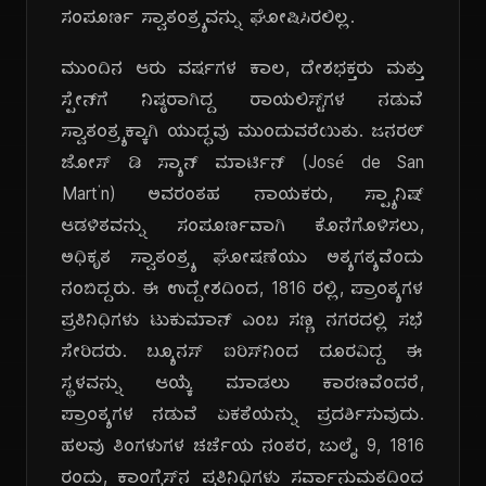
ಸಂಪೂರ್ಣ ಸ್ವಾತಂತ್ರ್ಯವನ್ನು ಘೋಷಿಸಿರಲಿಲ್ಲ.
ಮುಂದಿನ ಆರು ವರ್ಷಗಳ ಕಾಲ, ದೇಶಭಕ್ತರು ಮತ್ತು
ಸ್ಪೇನ್‌ಗೆ ನಿಷ್ಠರಾಗಿದ್ದ ರಾಯಲಿಸ್ಟ್‌ಗಳ ನಡುವೆ
ಸ್ವಾತಂತ್ರ್ಯಕ್ಕಾಗಿ ಯುದ್ಧವು ಮುಂದುವರೆಯಿತು. ಜನರಲ್
ಜೋಸ್ ಡಿ ಸ್ಯಾನ್ ಮಾರ್ಟಿನ್ (José de San
Martín) ಅವರಂತಹ ನಾಯಕರು, ಸ್ಪ್ಯಾನಿಷ್
ಆಡಳಿತವನ್ನು ಸಂಪೂರ್ಣವಾಗಿ ಕೊನೆಗೊಳಿಸಲು,
ಅಧಿಕೃತ ಸ್ವಾತಂತ್ರ್ಯ ಘೋಷಣೆಯು ಅತ್ಯಗತ್ಯವೆಂದು
ನಂಬಿದ್ದರು. ಈ ಉದ್ದೇಶದಿಂದ, 1816 ರಲ್ಲಿ, ಪ್ರಾಂತ್ಯಗಳ
ಪ್ರತಿನಿಧಿಗಳು ಟುಕುಮಾನ್ ಎಂಬ ಸಣ್ಣ ನಗರದಲ್ಲಿ ಸಭೆ
ಸೇರಿದರು. ಬ್ಯೂನಸ್ ಐರಿಸ್‌ನಿಂದ ದೂರವಿದ್ದ ಈ
ಸ್ಥಳವನ್ನು ಆಯ್ಕೆ ಮಾಡಲು ಕಾರಣವೆಂದರೆ,
ಪ್ರಾಂತ್ಯಗಳ ನಡುವೆ ಏಕತೆಯನ್ನು ಪ್ರದರ್ಶಿಸುವುದು.
ಹಲವು ತಿಂಗಳುಗಳ ಚರ್ಚೆಯ ನಂತರ, ಜುಲೈ 9, 1816
ರಂದು, ಕಾಂಗ್ರೆಸ್‌ನ ಪ್ರತಿನಿಧಿಗಳು ಸರ್ವಾನುಮತದಿಂದ