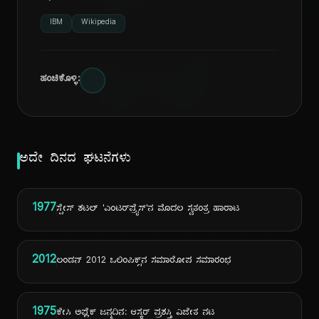
ದಿ
IBM
Wikipedia
ಹಂಚಿಕೊಳ್ಳಿ:
ಅದೇ ದಿನದ ಘಟನೆಗಳು
1977
ಸ್ಪೇಸ್ ಶಟಲ್ 'ಎಂಟರ್‌ಪ್ರೈಸ್'ನ ಮೊದಲ ಸ್ವತಂತ್ರ ಹಾರಾಟ
2012
ಲಂಡನ್ 2012 ಒಲಿಂಪಿಕ್ಸ್‌ನ ಸಮಾರೋಪ ಸಮಾರಂಭ
1975
ಕೇಸಿ ಅಫ್ಲೆಕ್ ಜನ್ಮದಿನ: ಆಸ್ಕರ್ ಪ್ರಶಸ್ತಿ ವಿಜೇತ ನಟ