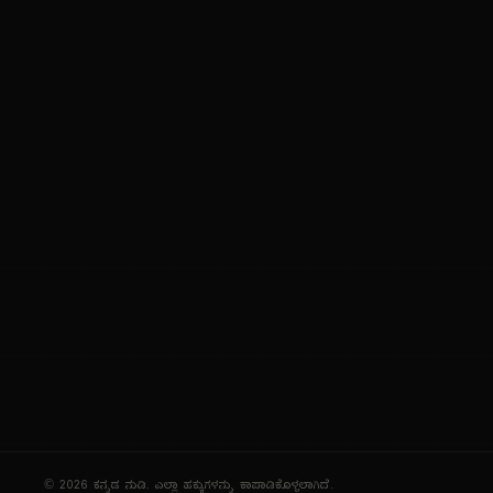
ಕನ್ನಡ ಭಾಷೆ, ಸಂಸ್ಕೃತಿ ಮತ್ತು ಸಾಮಾನ್ಯ ಜ್ಞಾನದ ಡಿಜಿಟಲ್ ಆರ್ಕೈವ್
ಜ್ಞಾನಕೋಶ
ಚಿತ್ರ ಸೌರಭ
ಪ್ರಚಲಿತ ಲೇಖನಗಳು
ಆಟಗಳು
ಗೀತ ವಿಹಾರ
ಜ್ಞಾನಪೀಠ
ದಿನ ವಿಶೇಷ
ಪರಿಕರಗಳು
© 2026 ಕನ್ನಡ ನುಡಿ. ಎಲ್ಲಾ ಹಕ್ಕುಗಳನ್ನು ಕಾಪಾಡಿಕೊಳ್ಳಲಾಗಿದೆ.