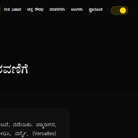
ಗೀತ ವಿಹಾರ
ಚಿತ್ರ ಸೌರಭ
ಪರಿಕರಗಳು
ಆಟಗಳು
ಜ್ಞಾನಪೀಠ
ರವಣಿಗೆ
ನೆ, ನಡೆಯಿತು. ಪ್ಯಾರಿಸ್‌ನ,
ಿಸಿ, ವರ್ಸೈ, (Versailles)