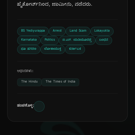
ಹೈಕೋರ್ಟ್‌ನಿಂದ, ಜಾಮೀನು, ಪಡೆದರು.
BS Yediyurappa
Arrest
Land Scam
Lokayukta
Karnataka
Politics
ಬಿ.ಎಸ್. ಯಡಿಯೂರಪ್ಪ
ಬಂಧನ
ಭೂ ಹಗರಣ
ಲೋಕಾಯುಕ್ತ
ಕರ್ನಾಟಕ
ಆಧಾರಗಳು:
The Hindu
The Times of India
ಹಂಚಿಕೊಳ್ಳಿ: