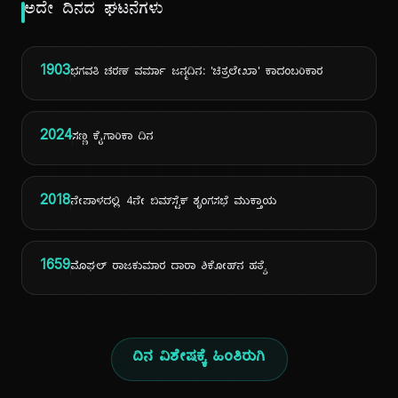
ಅದೇ ದಿನದ ಘಟನೆಗಳು
1903
ಭಗವತಿ ಚರಣ್ ವರ್ಮಾ ಜನ್ಮದಿನ: 'ಚಿತ್ರಲೇಖಾ' ಕಾದಂಬರಿಕಾರ
2024
ಸಣ್ಣ ಕೈಗಾರಿಕಾ ದಿನ
2018
ನೇಪಾಳದಲ್ಲಿ 4ನೇ ಬಿಮ್‌ಸ್ಟೆಕ್ ಶೃಂಗಸಭೆ ಮುಕ್ತಾಯ
1659
ಮೊಘಲ್ ರಾಜಕುಮಾರ ದಾರಾ ಶಿಕೋಹ್‌ನ ಹತ್ಯೆ
ದಿನ ವಿಶೇಷಕ್ಕೆ ಹಿಂತಿರುಗಿ