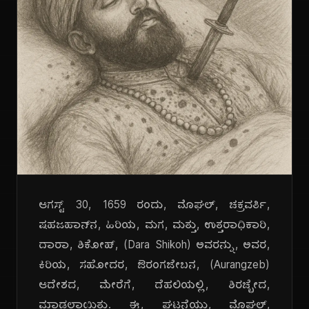
ಆಗಸ್ಟ್ 30, 1659 ರಂದು, ಮೊಘಲ್, ಚಕ್ರವರ್ತಿ,
ಷಹಜಹಾನ್‌ನ, ಹಿರಿಯ, ಮಗ, ಮತ್ತು, ಉತ್ತರಾಧಿಕಾರಿ,
ದಾರಾ, ಶಿಕೋಹ್, (Dara Shikoh) ಅವರನ್ನು, ಅವರ,
ಕಿರಿಯ, ಸಹೋದರ, ಔರಂಗಜೇಬನ, (Aurangzeb)
ಆದೇಶದ, ಮೇರೆಗೆ, ದೆಹಲಿಯಲ್ಲಿ, ಶಿರಚ್ಛೇದ,
ಮಾಡಲಾಯಿತು. ಈ, ಘಟನೆಯು, ಮೊಘಲ್,